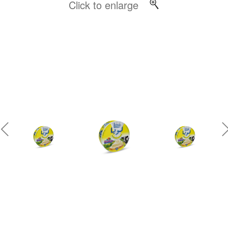
Click to enlarge
revious
Ne