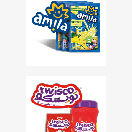
Les boissons édulcorées
partiellement sucrées Amila, au
délicieux goût fruité vous apportent
joie et bonne humeur au quotidien.
EN SAVOIR PLUS
Avec Twisco, transformez chaque
moment en un délice chocolaté
EN SAVOIR PLUS