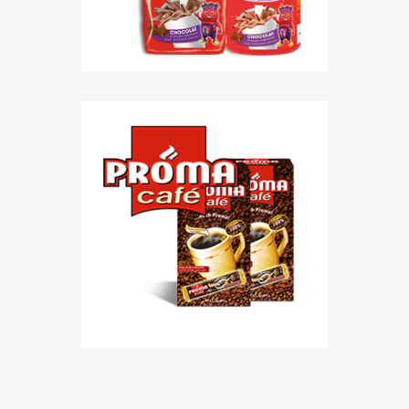
Promacafé, le savoureux café
instantané riche et aromatique. Un
mélange de haute qualité des
meilleurs cafés Robusta et Arabica
100% pur...
EN SAVOIR PLUS