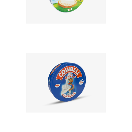
EN SAVOIR PLUS
La marque Cowbell en Algérie est
une délicieuse préparation
fromagère à la texture onctueuse.
EN SAVOIR PLUS