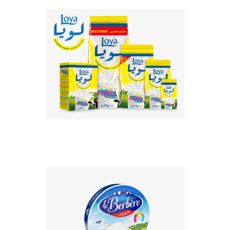
Loya est un lait entier en poudre
enrichi avec Forvita, le booster de
Promasidor qui est un mélange des
cinq vitamines les plus important...
EN SAVOIR PLUS
Le Berbère est un délicieux fromage
qui se caractérise par une texture
onctueuse à saveur douce et
gourmande. Il est le fromage idéal
p...