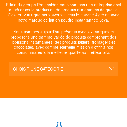
Filiale du groupe Promasidor, nous sommes une entreprise dont
le métier est la production de produits alimentaires de qualité.
C’est en 2001 que nous avons investi le marché Algérien avec
notre marque de lait en poudre instantannée Loya.
Nous sommes aujourd’hui présents avec six marques et
proposons une gamme variée de produits comprenant des
boissons instantanées, des produits laitiers, fromagers et
chocolatés, avec comme éternelle mission d’offrir à nos
consommateurs la meilleure qualité au meilleur prix.
CHOISIR UNE CATÉGORIE